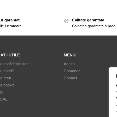
ur garantat
Calitate garantata
ile lucratoare
Calitatea garantata a prod
ATII UTILE
MENIU
de confidentialitate
Acasa
i conditii
Comanda
de retur
Contact
de cookie
er
 SAL