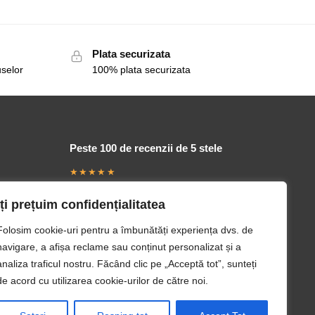
Plata securizata
uselor
100% plata securizata
Peste 100 de recenzii de 5 stele
★★★★★
„Produse foarte bune ! Recomand !”
Monica Calavie
Iți prețuim confidențialitatea
Folosim cookie-uri pentru a îmbunătăți experiența dvs. de
navigare, a afișa reclame sau conținut personalizat și a
analiza traficul nostru. Făcând clic pe „Acceptă tot”, sunteți
de acord cu utilizarea cookie-urilor de către noi.