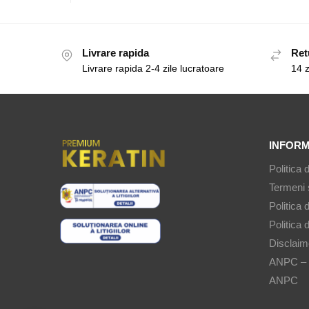
Livrare rapida
Ret
Livrare rapida 2-4 zile lucratoare
14 z
INFORM
Politica 
Termeni s
Politica 
Politica 
Disclaim
ANPC –
ANPC