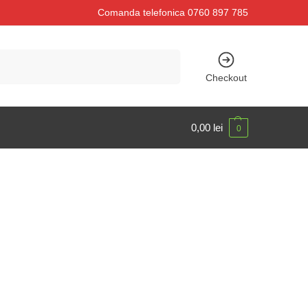
Comanda telefonica 0760 897 785
Caută
Checkout
0,00
lei
0