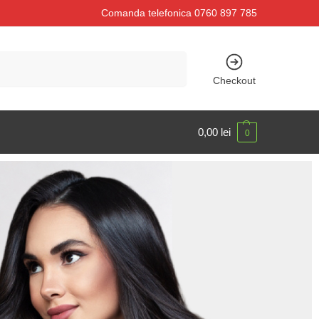
Comanda telefonica 0760 897 785
Caută
Checkout
0,00
lei
0