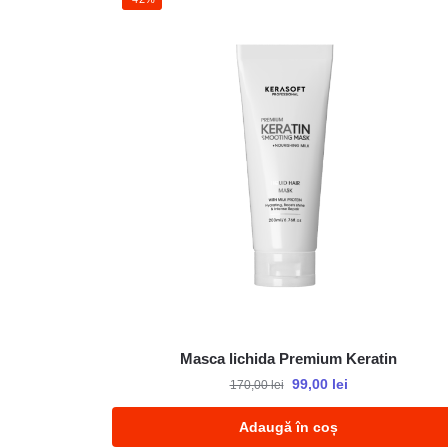
Masca lichida Premium Keratin
99,00
lei
170,00
lei
Adaugă în coș