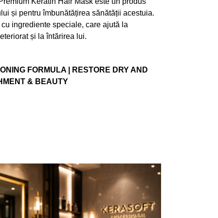
, Premium Keratin Hair Mask este un produs
ului și pentru îmbunătățirea sănătății acestuia.
cu ingrediente speciale, care ajută la
teriorat și la întărirea lui.
ONING FORMULA | RESTORE DRY AND
SHMENT & BEAUTY