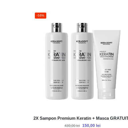
-56%
2X Sampon Premium Keratin + Masca GRATUI
150,00
lei
430,00
lei