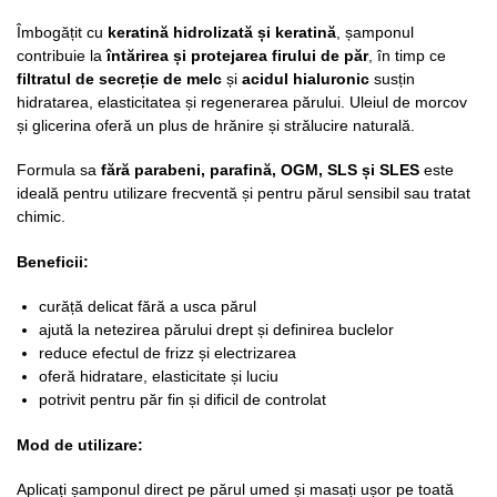
Îmbogățit cu
keratină hidrolizată și keratină
, șamponul
contribuie la
întărirea și protejarea firului de păr
, în timp ce
filtratul de secreție de melc
și
acidul hialuronic
susțin
hidratarea, elasticitatea și regenerarea părului. Uleiul de morcov
și glicerina oferă un plus de hrănire și strălucire naturală.
Formula sa
fără parabeni, parafină, OGM, SLS și SLES
este
ideală pentru utilizare frecventă și pentru părul sensibil sau tratat
chimic.
Beneficii:
curăță delicat fără a usca părul
ajută la netezirea părului drept și definirea buclelor
reduce efectul de frizz și electrizarea
oferă hidratare, elasticitate și luciu
potrivit pentru păr fin și dificil de controlat
Mod de utilizare:
Aplicați șamponul direct pe părul umed și masați ușor pe toată