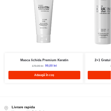
Masca lichida Premium Keratin
2+1 Gratu
99,00
lei
170,00
lei
Adaugă în coș
Livrare rapida