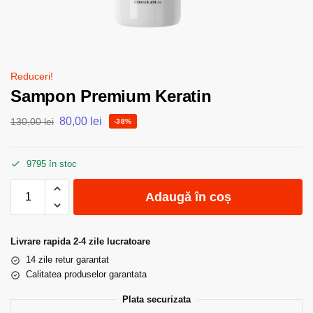
Reduceri!
Sampon Premium Keratin
80,00
lei
130,00
lei
-38%
9795 în stoc
Adaugă în coș
Livrare rapida 2-4 zile lucratoare
14 zile retur garantat
Calitatea produselor garantata
Plata securizata