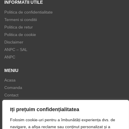
INFORMATII UTILE
Politica de confidentialitate
Termeni si conditii
Politica de retur
Politica de cookie
Disclaimer
ANPC – SAL
ANPC
MENIU
Acasa
Comanda
Contact
Peste 100 de recenzii de 5 stele
Iți prețuim confidențialitatea
★★★★★
Folosim cookie-uri pentru a îmbunătăți experiența dvs. de
„Produse foarte bune ! Recomand !”
navigare, a afișa reclame sau conținut personalizat și a