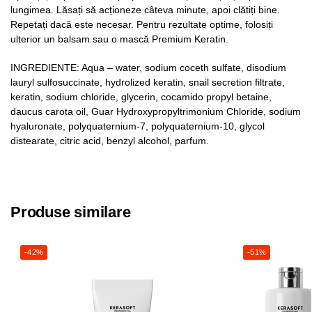
lungimea. Lăsați să acționeze câteva minute, apoi clătiți bine.
Repetați dacă este necesar. Pentru rezultate optime, folosiți
ulterior un balsam sau o mască Premium Keratin.
INGREDIENTE: Aqua – water, sodium coceth sulfate, disodium
lauryl sulfosuccinate, hydrolized keratin, snail secretion filtrate,
keratin, sodium chloride, glycerin, cocamido propyl betaine,
daucus carota oil, Guar Hydroxypropyltrimonium Chloride, sodium
hyaluronate, polyquaternium-7, polyquaternium-10, glycol
distearate, citric acid, benzyl alcohol, parfum.
Produse similare
-42%
-51%